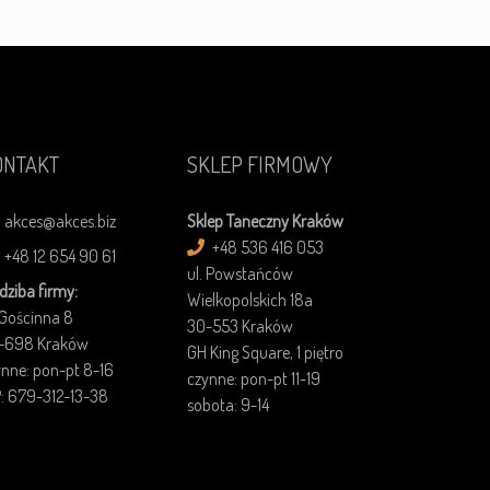
ONTAKT
SKLEP FIRMOWY
akces@akces.biz
Sklep Taneczny Kraków
+48 536 416 053
+48 12 654 90 61
ul. Powstańców
dziba firmy:
Wielkopolskich 18a
 Gościnna 8
30-553 Kraków
-698 Kraków
GH King Square, 1 piętro
ynne: pon-pt 8-16
czynne: pon-pt 11-19
P: 679-312-13-38
sobota: 9-14