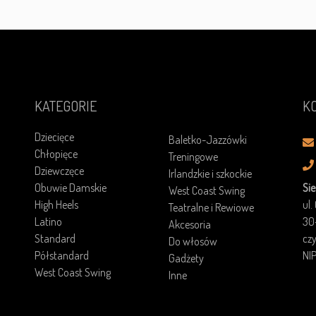
KATEGORIE
K
Dziecięce
Baletko-Jazzówki
Chłopięce
Treningowe
Dziewczęce
Irlandzkie i szkockie
Obuwie Damskie
Sie
West Coast Swing
High Heels
ul.
Teatralne i Rewiowe
Latino
30
Akcesoria
Standard
cz
Do włosów
Półstandard
NI
Gadżety
West Coast Swing
Inne