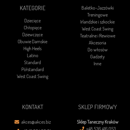
KATEGORIE
Baletko-Jazzówki
Treningowe
Dziecięce
Irlandzkie i szkockie
Chłopięce
West Coast Swing
Dziewczęce
Teatralne i Rewiowe
Obuwie Damskie
Akcesoria
High Heels
Do włosów
Latino
Gadżety
Standard
Inne
Półstandard
West Coast Swing
KONTAKT
SKLEP FIRMOWY
akces@akces.biz
Sklep Taneczny Kraków
+48 536 416 053