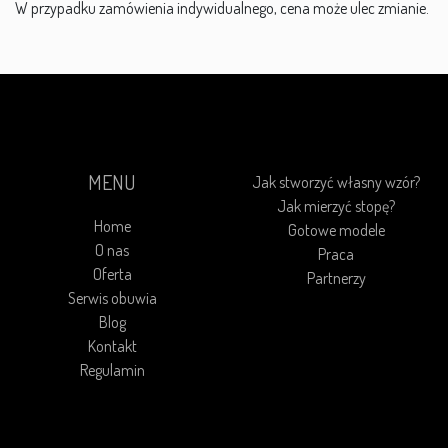
W przypadku zamówienia indywidualnego, cena może ulec zmianie.
MENU
Jak stworzyć własny wzór?
Jak mierzyć stopę?
Home
Gotowe modele
O nas
Praca
Oferta
Partnerzy
Serwis obuwia
Blog
Kontakt
Regulamin