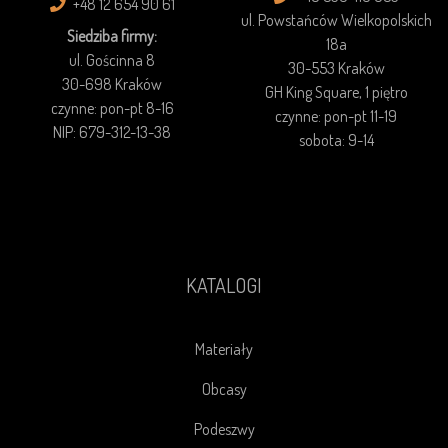
+48 12 654 90 61
ul. Powstańców Wielkopolskich
Siedziba firmy:
18a
ul. Gościnna 8
30-553 Kraków
30-698 Kraków
GH King Square, 1 piętro
czynne: pon-pt 8-16
czynne: pon-pt 11-19
NIP: 679-312-13-38
sobota: 9-14
KATALOGI
Materiały
Obcasy
Podeszwy