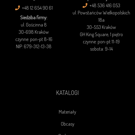
+48 536 416 053
+48 12 654 90 61
ul. Powstańców Wielkopolskich
Siedziba firmy:
18a
ul. Gościnna 8
30-553 Kraków
30-698 Kraków
GH King Square, 1 piętro
czynne: pon-pt 8-16
czynne: pon-pt 11-19
NIP: 679-312-13-38
sobota: 9-14
KATALOGI
Materiały
Obcasy