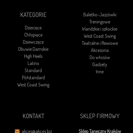
KATEGORIE
Baletko-Jazzówki
Treningowe
Dziecięce
Irlandzkie i szkockie
Chłopięce
West Coast Swing
Dziewczęce
Teatralne i Rewiowe
Obuwie Damskie
Akcesoria
High Heels
Do włosów
Latino
Gadżety
Standard
Inne
Półstandard
West Coast Swing
KONTAKT
SKLEP FIRMOWY
akces@akces.biz
Sklep Taneczny Kraków