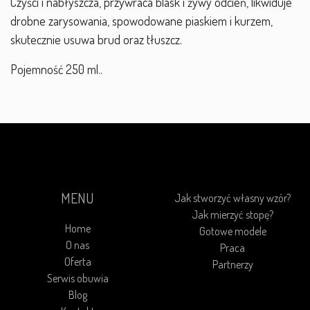
Czyści i nabłyszcza, przywraca blask i żywy odcień, likwiduje
drobne zarysowania, spowodowane piaskiem i kurzem,
skutecznie usuwa brud oraz tłuszcz.
Pojemność 250 ml..
MENU
Jak stworzyć własny wzór?
Jak mierzyć stopę?
Home
Gotowe modele
O nas
Praca
Oferta
Partnerzy
Serwis obuwia
Blog