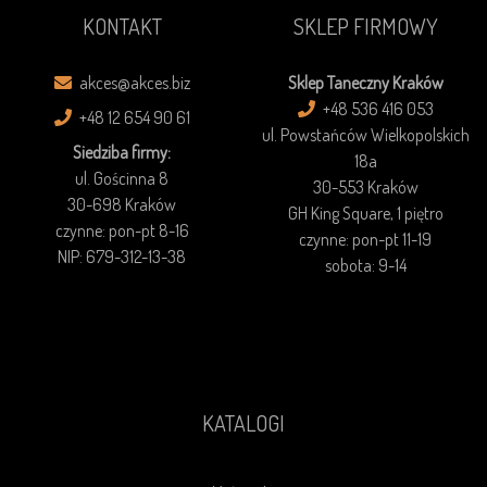
KONTAKT
SKLEP FIRMOWY
akces@akces.biz
Sklep Taneczny Kraków
+48 536 416 053
+48 12 654 90 61
ul. Powstańców Wielkopolskich
Siedziba firmy:
18a
ul. Gościnna 8
30-553 Kraków
30-698 Kraków
GH King Square, 1 piętro
czynne: pon-pt 8-16
czynne: pon-pt 11-19
NIP: 679-312-13-38
sobota: 9-14
KATALOGI