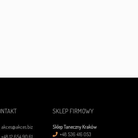
ONTAKT
SKLEP FIRMOWY
akces@akces.biz
Sklep Taneczny Kraków
+48 536 416 053
+48 12 654 90 61