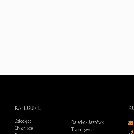
KATEGORIE
K
Dziecięce
Baletko-Jazzówki
Chłopięce
Treningowe