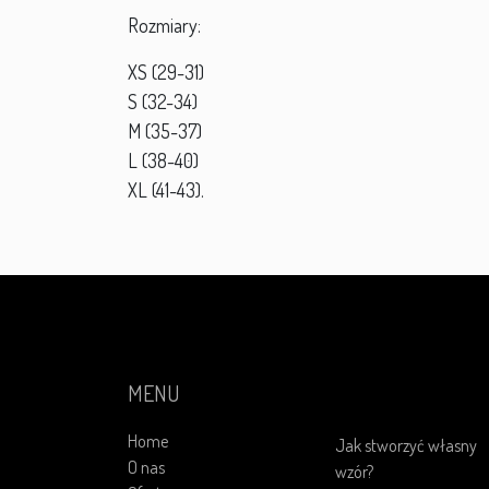
Rozmiary:
XS (29-31)
S (32-34)
M (35-37)
L (38-40)
XL (41-43).
MENU
Home
Jak stworzyć własny
O nas
wzór?