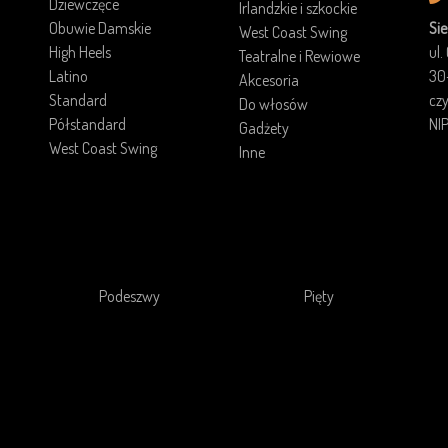
Dziewczęce
Irlandzkie i szkockie
Obuwie Damskie
Sie
West Coast Swing
High Heels
ul.
Teatralne i Rewiowe
Latino
30
Akcesoria
Standard
cz
Do włosów
Półstandard
NI
Gadżety
West Coast Swing
Inne
Podeszwy
Pięty