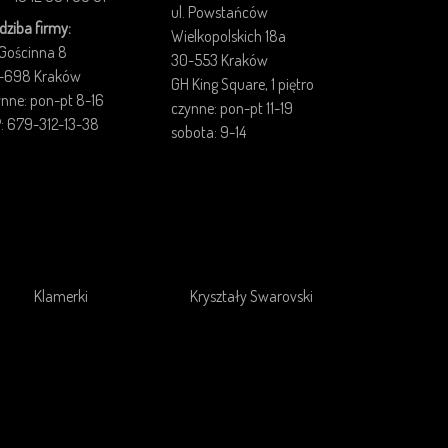
ul. Powstańców
dziba firmy:
Wielkopolskich 18a
 Gościnna 8
30-553 Kraków
-698 Kraków
GH King Square, 1 piętro
ynne: pon-pt 8-16
czynne: pon-pt 11-19
P: 679-312-13-38
sobota: 9-14
Klamerki
Kryształy Swarovski