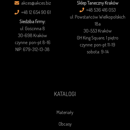
akces@akces.biz
Sklep Taneczny Kraków
+48 536 416 053
+48 12 654 90 61
ul. Powstańców Wielkopolskich
Siedziba firmy:
18a
ul. Gościnna 8
30-553 Kraków
30-698 Kraków
GH King Square, 1 piętro
czynne: pon-pt 8-16
czynne: pon-pt 11-19
NIP: 679-312-13-38
sobota: 9-14
KATALOGI
Materiały
Obcasy