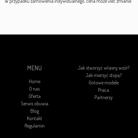
W przypadku zamówienia indywidualnego, cena może ulec zmianie
MENU
Jak stworzyć własny wzór?
Jak mierzyć stopę?
Home
Gotowe modele
O nas
Praca
Oferta
Partnerzy
Serwis obuwia
Blog
Kontakt
Regulamin