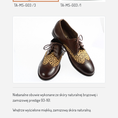
TA-MS-G03 /3
TA-MS-G03 /1
TA-MS-
Niebanalne obuwie wykonane ze skóry naturalnej brązowej i
zamszowej prestige 93-161.
Wnętrze wyścielone miękką, zamszową skóra naturalną.